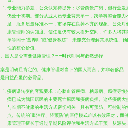
专业能力参差，公众认知待提升
：尽管前景广阔，但行业发
仍处于初期。部分从业人员专业背景单一，跨学科整合能力
足；服务质量标准不一，市场存在良莠不齐的现象。公众对
康管理师的认知度、信任度仍有较大提升空间，许多人将其
单等同于“营养师”或“健身教练”，未能充分理解其系统性、预
性的核心价值。
二、国人是否需要健康管理？——时代叩问与必然选择
答案是明确且肯定的。健康管理对当下的国人而言，并非奢侈品
而是日益凸显的必需品。
疾病谱转变的客观要求
：心脑血管疾病、糖尿病、癌症等慢
病已成为我国居民的主要死亡原因和疾病负担。这些疾病大
与长期不健康的生活方式密切相关，具有可预防、可控制的
点。传统的“重治疗、轻预防”的医疗模式难以有效应对，而
康管理正擅长于通过早期风险评估和生活方式干预，从源头