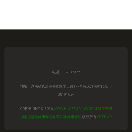
电话：1821650**
地址：湖南省长沙市岳麓区学士路177号福天洋湖时代苑17
栋1910房
COPYRIGHT © 2026
WWW.HNZEFUTANG.COM
健康管理
湖南泽福堂健康管理有限公司
健康管理
版权所有
SITEMAP